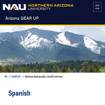
Skip
to
content
Arizona GEAR UP
IN
GEAR UP
Alumna destacada: Lizeth Carreon
Spanish