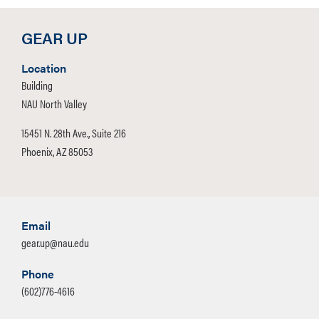
GEAR UP
Location
Building
NAU North Valley
15451 N. 28th Ave., Suite 216
Phoenix, AZ 85053
Email
gear.up@nau.edu
Phone
(602)776-4616