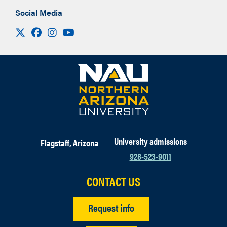
Social Media
Visit us on X
Facebook
Instagram
Youtube
University admissions
Flagstaff, Arizona
928-523-9011
CONTACT US
Request info