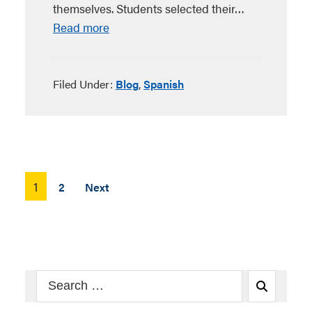
themselves. Students selected their…
Read more
Filed Under:
Blog
,
Spanish
Posts
1
2
Next
pagination
Search
Search
for: